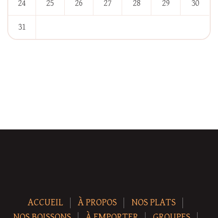
24
25
26
27
28
29
30
31
« Jan
ACCUEIL
À PROPOS
NOS PLATS
NOS BOISSONS
À EMPORTER
GROUPES