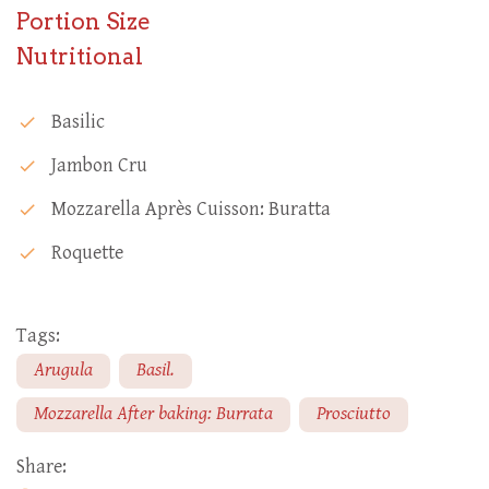
Portion Size
Nutritional
Basilic
check
Jambon Cru
check
Mozzarella Après Cuisson: Buratta
check
Roquette
check
Tags:
Arugula
Basil.
Mozzarella After baking: Burrata
Prosciutto
Share: