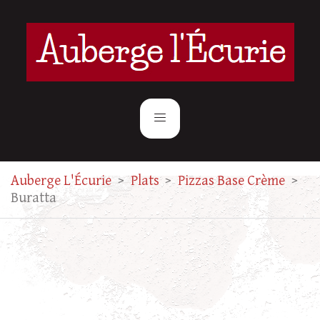
Auberge L'Écurie
>
Plats
>
Pizzas Base Crème
>
Buratta