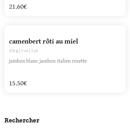
21.60€
camenbert rôti au miel
250 g
5 oz
5 oz
jambon blanc jambon italien rosette
15.50€
Rechercher