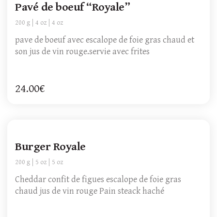
Pavé de boeuf “Royale”
200 g
4 oz
4 oz
pave de boeuf avec escalope de foie gras chaud et
son jus de vin rouge.servie avec frites
24.00€
Burger Royale
200 g
5 oz
5 oz
Cheddar confit de figues escalope de foie gras
chaud jus de vin rouge Pain steack haché