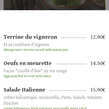
Terrine du vigneron
12.90€
Et sa confiture d'oignons
Winegrower's terrine served with onions jam
Oeufs en meurette
14.50€
Façon "couille d'âne" au vin rouge
Eggs poached in a red wine sauce
Salade Italienne
15.90€
crème balsamique
mozzarella
Pesto
Salade
tomates
fraiches
cream balsamique
fresh tomatoes
mozzarella
pesto
salad