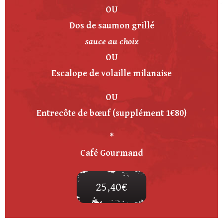
OU
Dos de saumon grillé
sauce au choix
OU
Escalope de volaille milanaise
OU
Entrecôte de bœuf
(supplément 1€80)
*
Café Gourmand
25,40€