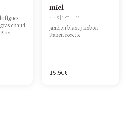
miel
250 g
5 oz
5 oz
de figues
 gras chaud
jambon blanc jambon
 Pain
italien rosette
15.50€