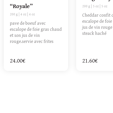
“Royale”
200 g
5 oz
5 oz
200 g
4 oz
4 oz
Cheddar confit 
escalope de foie
pave de boeuf avec
jus de vin rouge
escalope de foie gras chaud
steack haché
et son jus de vin
rouge.servie avec frites
24.00€
21.60€