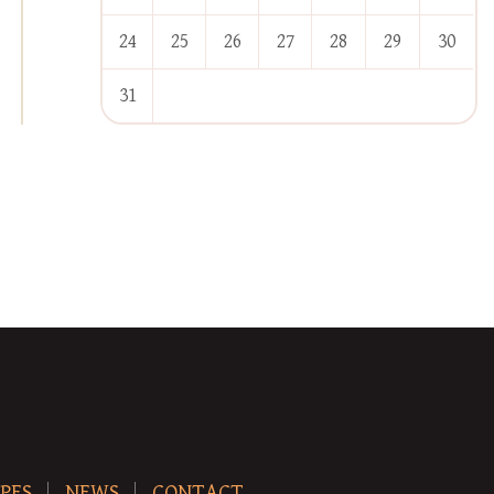
24
25
26
27
28
29
30
31
« Jan
PES
NEWS
CONTACT