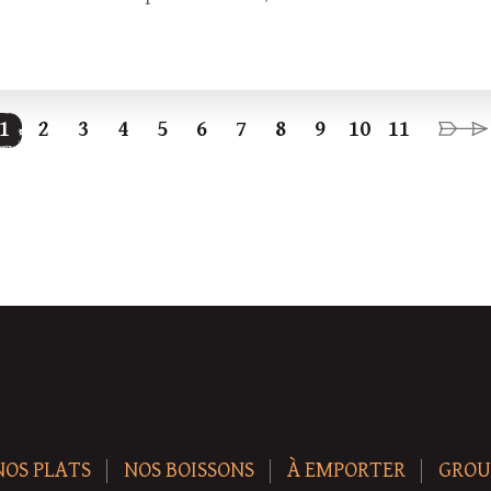
1
2
3
4
5
6
7
8
9
10
11
NOS PLATS
NOS BOISSONS
À EMPORTER
GROU