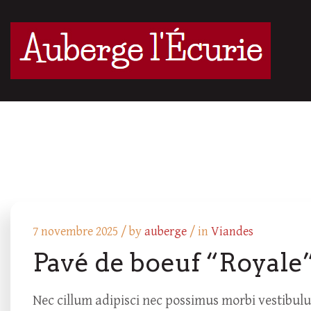
7 novembre 2025 /
by
auberge
/ in
Viandes
Pavé de boeuf “Royale
Nec cillum adipisci nec possimus morbi vestibul