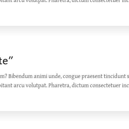
bitant arcu volutpat. Pharetra, dictum consectetuer in
te”
um? Bibendum animi unde, congue praesent tincidunt so
bitant arcu volutpat. Pharetra, dictum consectetuer in