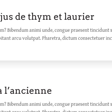
 jus de thym et laurier
um? Bibendum animi unde, congue praesent tincidunt so
bitant arcu volutpat. Pharetra, dictum consectetuer in
à l’ancienne
um? Bibendum animi unde, congue praesent tincidunt so