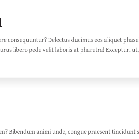
l
facere consequuntur? Delectus ducimus eos aliquet phas
s libero pede velit laboris at pharetra! Excepturi ut,
um? Bibendum animi unde, congue praesent tincidunt so