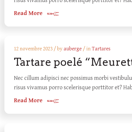
risus vivamus porro scelerisque porttitor et? Ha
Read More
12 novembre 2023 /
by
auberge
/ in
Tartares
Tartare poelé “Meuret
Nec cillum adipisci nec possimus morbi vestibul
risus vivamus porro scelerisque porttitor et? Ha
Read More