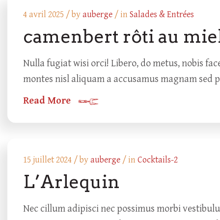
4 avril 2025 /
by
auberge
/ in
Salades & Entrées
camenbert rôti au mie
Nulla fugiat wisi orci! Libero, do metus, nobis 
montes nisl aliquam a accusamus magnam sed puru
Read More
15 juillet 2024 /
by
auberge
/ in
Cocktails-2
L’Arlequin
Nec cillum adipisci nec possimus morbi vestibul