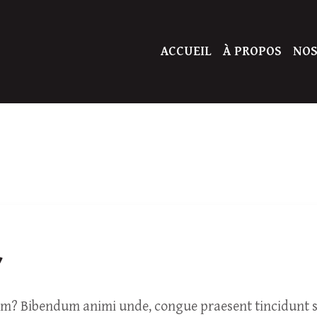
ACCUEIL
À PROPOS
NOS
”
um? Bibendum animi unde, congue praesent tincidunt so