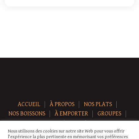
ACCUEIL
À PROPOS
NOS PLATS
NOS BOISSONS
À EMPORTER
GROUPES
NEWS
CONTACT
Nous utilisons des cookies sur notre site Web pour vous offrir
Copyright © 2026 Auberge-ecurie. Tous droits réservés.
l'expérience la plus pertinente en mémorisant vos préférences