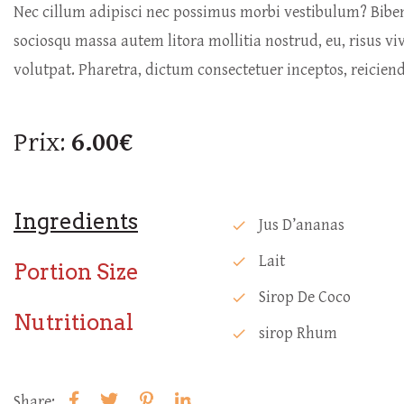
Nec cillum adipisci nec possimus morbi vestibulum? Bib
sociosqu massa autem litora mollitia nostrud, eu, risus vi
volutpat. Pharetra, dictum consectetuer inceptos, reicie
Prix:
6.00€
Ingredients
Jus D’ananas
check
Lait
check
Portion Size
Sirop De Coco
check
Nutritional
Sirop Rhum
check
Share: