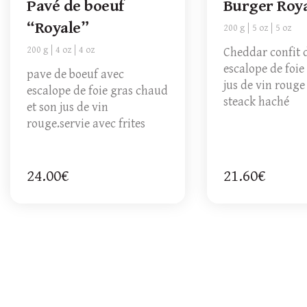
Pavé de boeuf
Burger Roy
“Royale”
200 g
5 oz
5 oz
200 g
4 oz
4 oz
Cheddar confit 
escalope de foie
pave de boeuf avec
jus de vin rouge
escalope de foie gras chaud
steack haché
et son jus de vin
rouge.servie avec frites
24.00€
21.60€