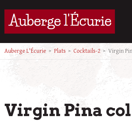
Auberge L'Écurie
>
Plats
>
Cocktails-2
>
Virgin Pi
Virgin Pina co