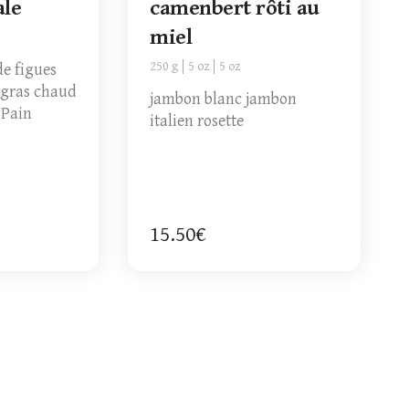
ale
camenbert rôti au
miel
250 g
5 oz
5 oz
de figues
 gras chaud
jambon blanc jambon
 Pain
italien rosette
15.50€