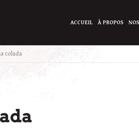
ACCUEIL
À PROPOS
NOS
na colada
lada