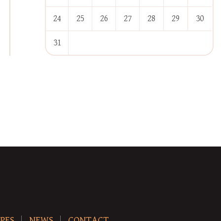
24
25
26
27
28
29
30
31
« Jan
PES
NEWS
CONTACT