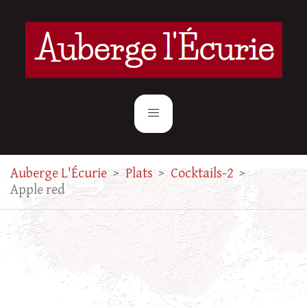
Auberge L'Écurie
>
Plats
>
Cocktails-2
>
Apple red