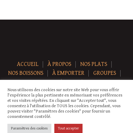
ACCUEIL
À PROPOS
NOS PLATS
NOS BOISSONS
À EMPORTER
GROUPES
NEWS
CONTACT
Nous utilisons des cookies sur notre site Web pour vous offrir
Copyright © 2026 Auberge-ecurie. Tous droits réservés.
l'expérience la plus pertinente en mémorisant vos préférences
et vos visites répétées. En cliquant sur "Accepter tout", vous
consentez à l'utilisation de TOUS les cookies. Cependant, vous
pouvez visiter "Paramètres des cookies" pour fournir un
consentement contrôlé.
Paramètres des cookies
Tout accepter