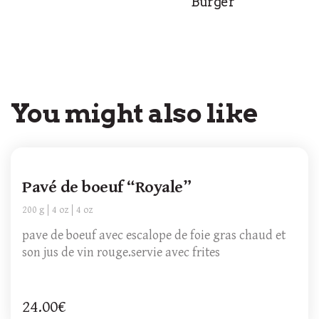
Burger
You might also like
Pavé de boeuf “Royale”
200 g
4 oz
4 oz
pave de boeuf avec escalope de foie gras chaud et
son jus de vin rouge.servie avec frites
24.00€