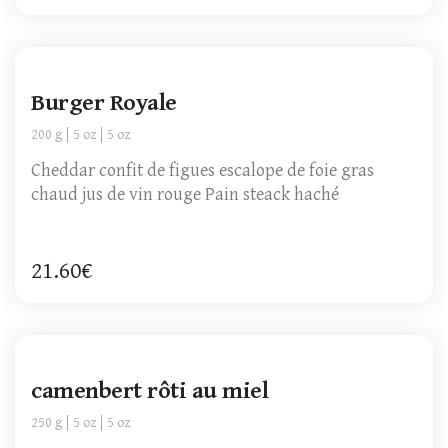
Burger Royale
200 g
5 oz
5 oz
Cheddar confit de figues escalope de foie gras
chaud jus de vin rouge Pain steack haché
21.60€
camenbert rôti au miel
250 g
5 oz
5 oz