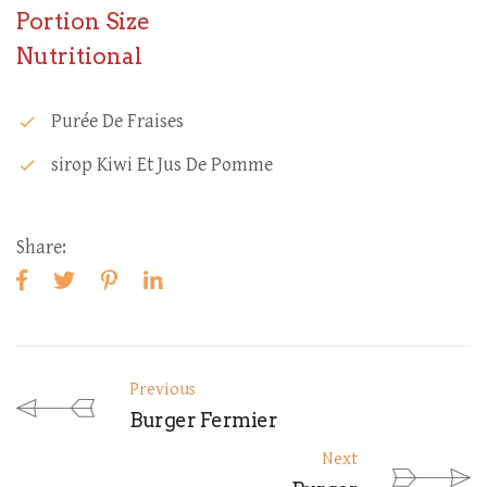
Portion Size
Nutritional
Purée De Fraises
check
Sirop Kiwi Et Jus De Pomme
check
Share:
Previous
Burger Fermier
Next