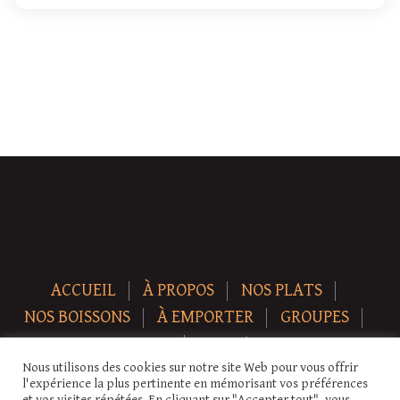
ACCUEIL
À PROPOS
NOS PLATS
NOS BOISSONS
À EMPORTER
GROUPES
NEWS
CONTACT
Nous utilisons des cookies sur notre site Web pour vous offrir
Copyright © 2026 Auberge-ecurie. Tous droits réservés.
l'expérience la plus pertinente en mémorisant vos préférences
et vos visites répétées. En cliquant sur "Accepter tout", vous