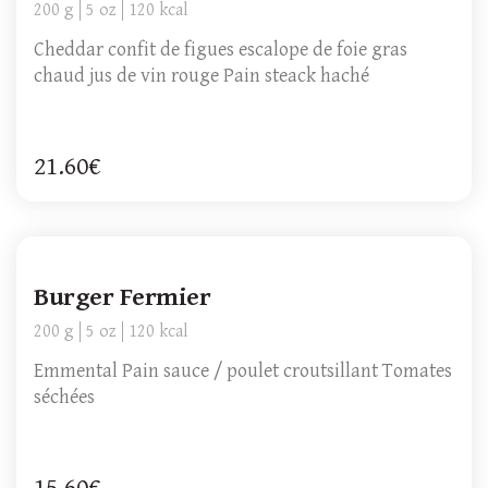
200 g
5 oz
120 kcal
Cheddar confit de figues escalope de foie gras
chaud jus de vin rouge Pain steack haché
21.60€
Burger Fermier
200 g
5 oz
120 kcal
Emmental Pain sauce / poulet croutsillant Tomates
séchées