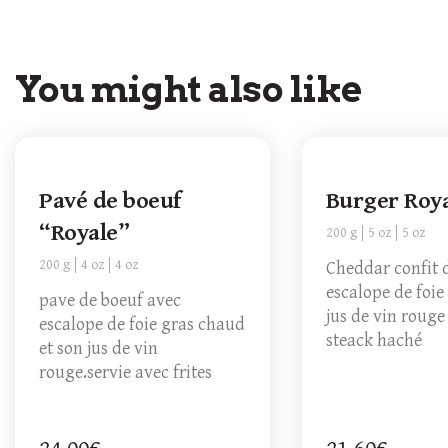
You might also like
Pavé de boeuf
Burger Roy
“Royale”
200 g
5 oz
5 oz
200 g
4 oz
4 oz
Cheddar confit 
escalope de foie
pave de boeuf avec
jus de vin rouge
escalope de foie gras chaud
steack haché
et son jus de vin
rouge.servie avec frites