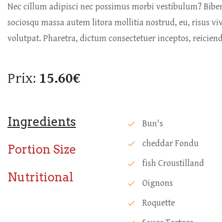
Nec cillum adipisci nec possimus morbi vestibulum? Bib
sociosqu massa autem litora mollitia nostrud, eu, risus vi
volutpat. Pharetra, dictum consectetuer inceptos, reicie
Prix:
15.60€
Ingredients
Bun's
check
Cheddar Fondu
check
Portion Size
Fish Croustilland
check
Nutritional
Oignons
check
Roquette
check