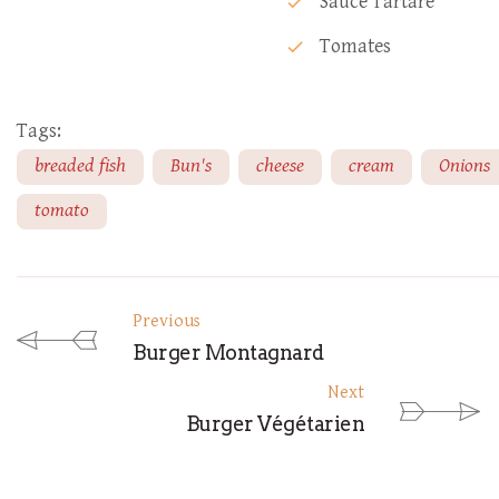
Sauce Tartare
check
Tomates
check
Tags:
breaded fish
Bun's
cheese
cream
Onions
tomato
Previous
Burger Montagnard
Next
Burger Végétarien