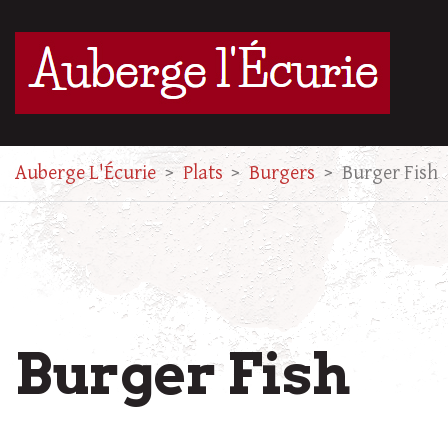
Auberge L'Écurie
>
Plats
>
Burgers
>
Burger Fish
Burger Fish