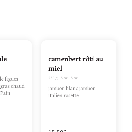
ale
camenbert rôti au
miel
250 g
5 oz
5 oz
de figues
 gras chaud
jambon blanc jambon
 Pain
italien rosette