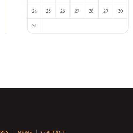
24
25
26
27
28
29
30
31
« Jan
PES
NEWS
CONTACT