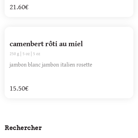
21.60€
camenbert rôti au miel
250 g
5 oz
5 oz
jambon blanc jambon italien rosette
15.50€
Rechercher