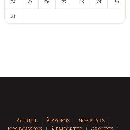
24
25
26
27
28
29
30
31
« Jan
ACCUEIL
À PROPOS
NOS PLATS
NOS BOISSONS
À EMPORTER
GROUPES