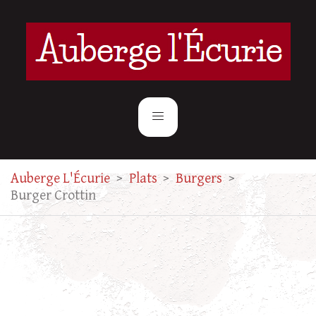
Auberge L'Écurie
>
Plats
>
Burgers
>
Burger Crottin