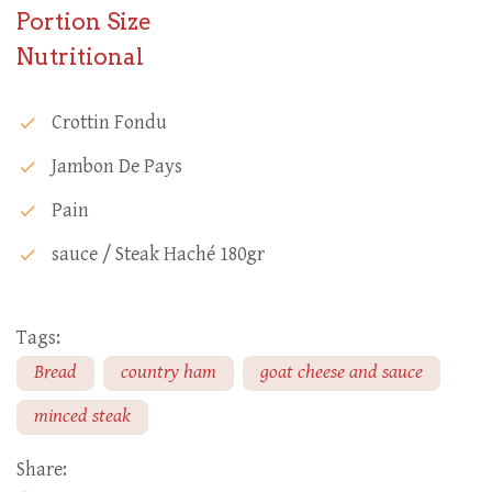
Portion Size
Nutritional
Crottin Fondu
check
Jambon De Pays
check
Pain
check
Sauce / Steak Haché 180gr
check
Tags:
Bread
country ham
goat cheese and sauce
minced steak
Share: