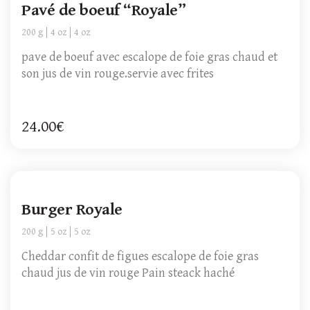
Pavé de boeuf “Royale”
200 g
4 oz
4 oz
pave de boeuf avec escalope de foie gras chaud et
son jus de vin rouge.servie avec frites
24.00€
Burger Royale
200 g
5 oz
5 oz
Cheddar confit de figues escalope de foie gras
chaud jus de vin rouge Pain steack haché