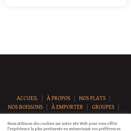
ACCUEIL
À PROPOS
NOS PLATS
NOS BOISSONS
À EMPORTER
GROUPES
NEWS
CONTACT
Nous utilisons des cookies sur notre site Web pour vous offrir
Copyright © 2026 Auberge-ecurie. Tous droits réservés.
l'expérience la plus pertinente en mémorisant vos préférences