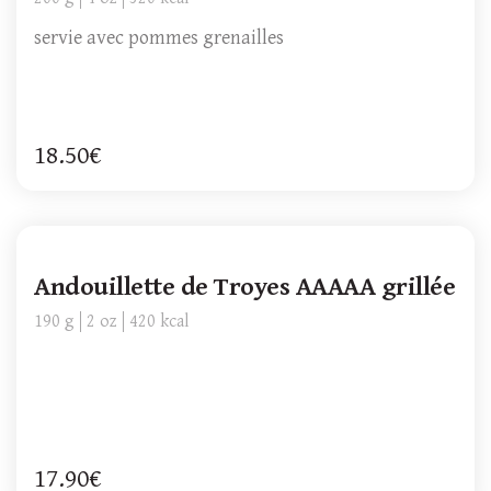
servie avec pommes grenailles
18.50€
Andouillette de Troyes AAAAA grillée
190 g
2 oz
420 kcal
17.90€