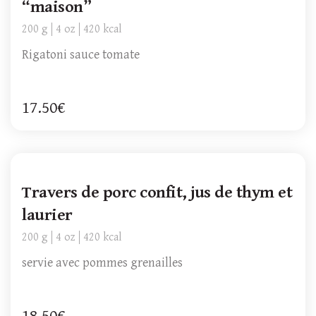
“maison”
200 g
4 oz
420 kcal
Rigatoni sauce tomate
17.50€
Travers de porc confit, jus de thym et
laurier
200 g
4 oz
420 kcal
servie avec pommes grenailles