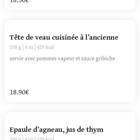
18.50€
Tête de veau cuisinée à l’ancienne
200 g
4 oz
420 kcal
servie avec pommes vapeur et sauce gribiche
18.90€
Epaule d’agneau, jus de thym
200 g
4 oz
320 kcal