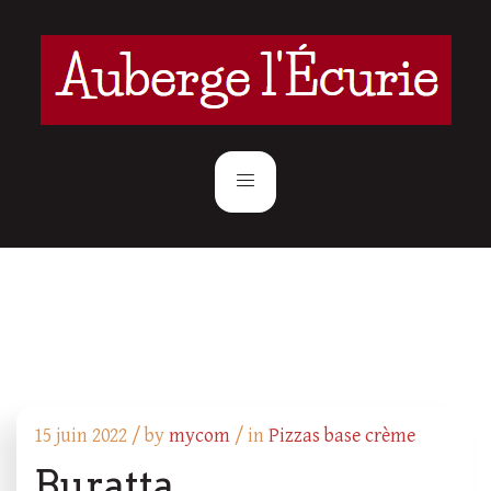
15 juin 2022 /
by
mycom
/ in
Pizzas base crème
Buratta