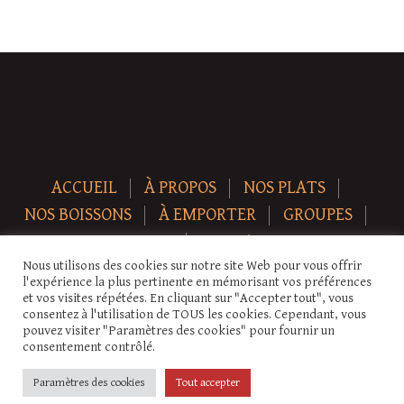
ACCUEIL
À PROPOS
NOS PLATS
NOS BOISSONS
À EMPORTER
GROUPES
NEWS
CONTACT
Nous utilisons des cookies sur notre site Web pour vous offrir
Copyright © 2026 Auberge-ecurie. Tous droits réservés.
l'expérience la plus pertinente en mémorisant vos préférences
et vos visites répétées. En cliquant sur "Accepter tout", vous
consentez à l'utilisation de TOUS les cookies. Cependant, vous
pouvez visiter "Paramètres des cookies" pour fournir un
consentement contrôlé.
Paramètres des cookies
Tout accepter