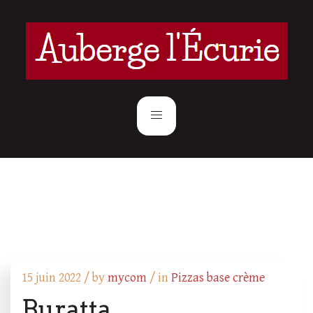
15 juin 2022 /
by
mycom
/ in
Pizzas base crème
Buratta