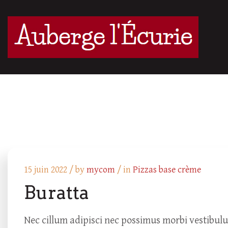
15 juin 2022 /
by
mycom
/ in
Pizzas base crème
Buratta
Nec cillum adipisci nec possimus morbi vestibul