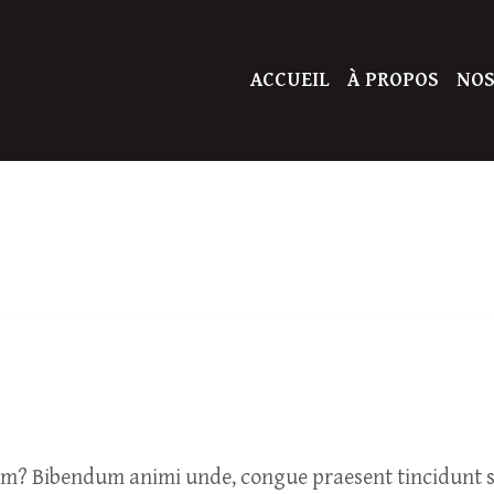
ACCUEIL
À PROPOS
NOS
um? Bibendum animi unde, congue praesent tincidunt so