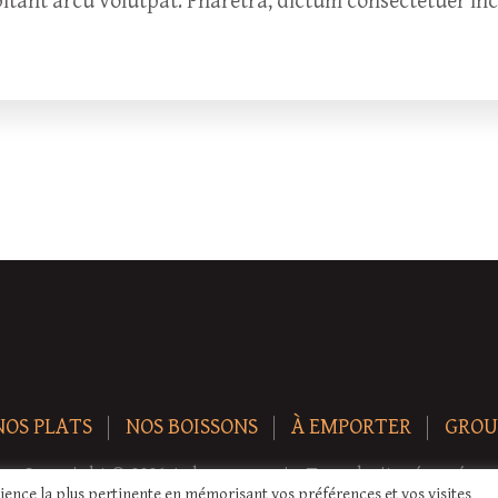
bitant arcu volutpat. Pharetra, dictum consectetuer in
NOS PLATS
NOS BOISSONS
À EMPORTER
GROU
Copyright © 2026 Auberge-ecurie. Tous droits réservés.
rience la plus pertinente en mémorisant vos préférences et vos visites