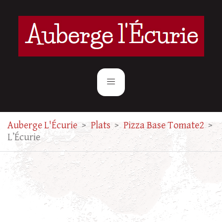
Auberge L'Écurie
>
Plats
>
Pizza Base Tomate2
>
L’Écurie