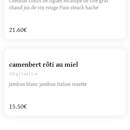
Cheddar confit de figues escalope de foie gras
chaud jus de vin rouge Pain steack haché
21.60€
camenbert rôti au miel
250 g
5 oz
5 oz
jambon blanc jambon italien rosette
15.50€