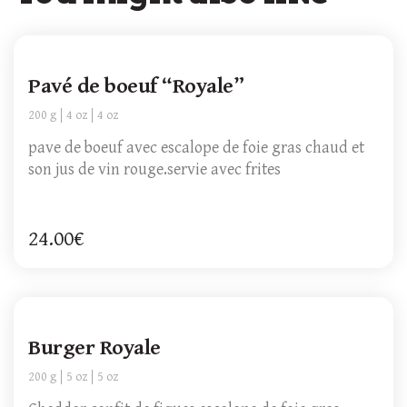
Pavé de boeuf “Royale”
200 g
4 oz
4 oz
pave de boeuf avec escalope de foie gras chaud et
son jus de vin rouge.servie avec frites
24.00€
Burger Royale
200 g
5 oz
5 oz