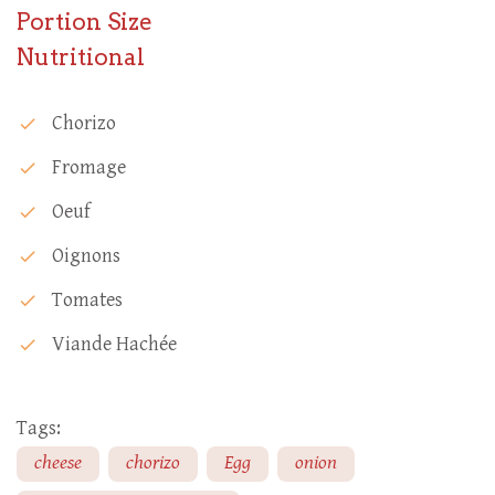
Portion Size
Nutritional
Chorizo
check
Fromage
check
Oeuf
check
Oignons
check
Tomates
check
Viande Hachée
check
Tags:
cheese
chorizo
Egg
onion