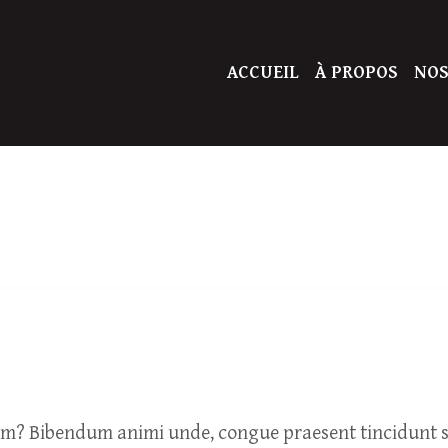
ACCUEIL
À PROPOS
NOS
um? Bibendum animi unde, congue praesent tincidunt so