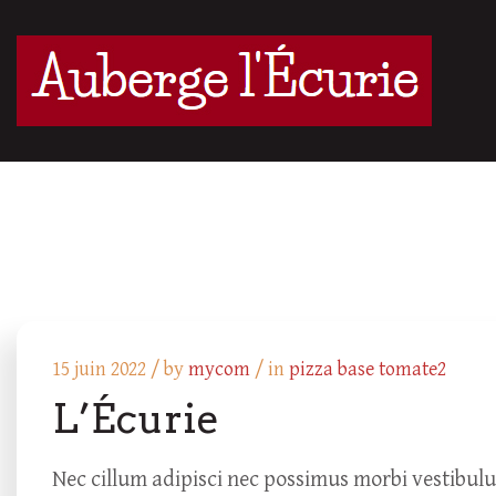
15 juin 2022 /
by
mycom
/ in
pizza base tomate2
L’Écurie
Nec cillum adipisci nec possimus morbi vestibul