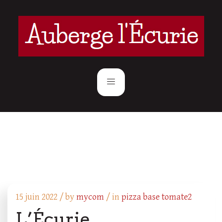
15 juin 2022 /
by
mycom
/ in
pizza base tomate2
L’Écurie