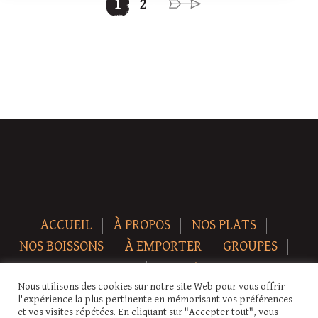
1
2
ACCUEIL
À PROPOS
NOS PLATS
NOS BOISSONS
À EMPORTER
GROUPES
NEWS
CONTACT
Nous utilisons des cookies sur notre site Web pour vous offrir
Copyright © 2026 Auberge-ecurie. Tous droits réservés.
l'expérience la plus pertinente en mémorisant vos préférences
et vos visites répétées. En cliquant sur "Accepter tout", vous