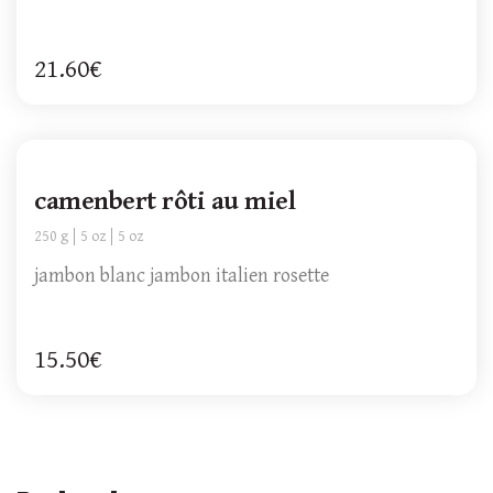
21.60€
camenbert rôti au miel
250 g
5 oz
5 oz
jambon blanc jambon italien rosette
15.50€