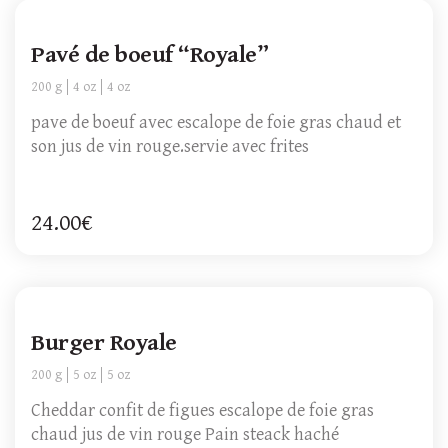
Pavé de boeuf “Royale”
200 g
4 oz
4 oz
pave de boeuf avec escalope de foie gras chaud et
son jus de vin rouge.servie avec frites
24.00€
Burger Royale
200 g
5 oz
5 oz
Cheddar confit de figues escalope de foie gras
chaud jus de vin rouge Pain steack haché