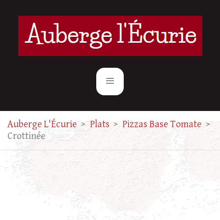
Auberge L'Écurie
>
Plats
>
Pizzas Base Tomate
>
Crottinée