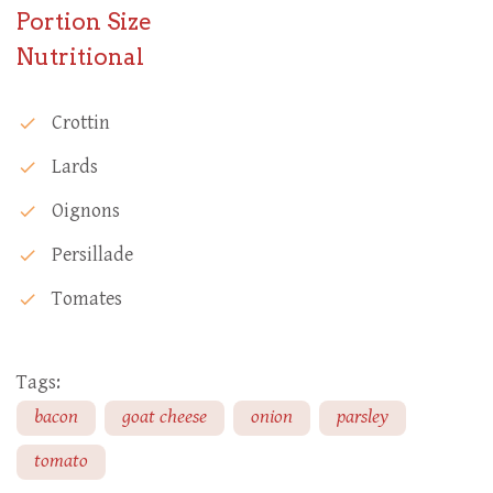
Portion Size
Nutritional
Crottin
check
Lards
check
Oignons
check
Persillade
check
Tomates
check
Tags:
bacon
goat cheese
onion
parsley
tomato