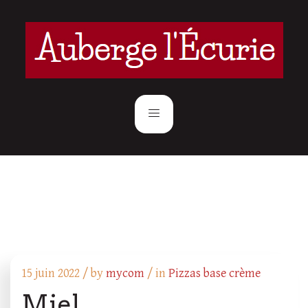
15 juin 2022 /
by
mycom
/ in
Pizzas base crème
Miel