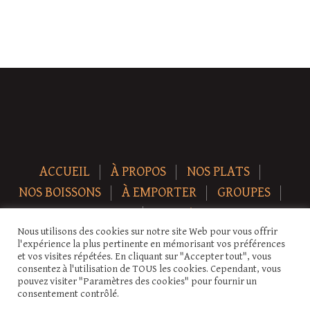
ACCUEIL
À PROPOS
NOS PLATS
NOS BOISSONS
À EMPORTER
GROUPES
NEWS
CONTACT
Nous utilisons des cookies sur notre site Web pour vous offrir
Copyright © 2026 Auberge-ecurie. Tous droits réservés.
l'expérience la plus pertinente en mémorisant vos préférences
et vos visites répétées. En cliquant sur "Accepter tout", vous
consentez à l'utilisation de TOUS les cookies. Cependant, vous
pouvez visiter "Paramètres des cookies" pour fournir un
consentement contrôlé.