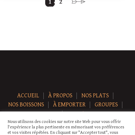
1
2
ACCUEIL
À PROPOS
NOS PLATS
NOS BOISSONS
À EMPORTER
GROUPES
NEWS
CONTACT
Nous utilisons des cookies sur notre site Web pour vous offrir
Copyright © 2026 Auberge-ecurie. Tous droits réservés.
l'expérience la plus pertinente en mémorisant vos préférences
et vos visites répétées. En cliquant sur "Accepter tout", vous