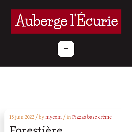
15 juin 2022 /
by
mycom
/ in
Pizzas base crème
Forestière