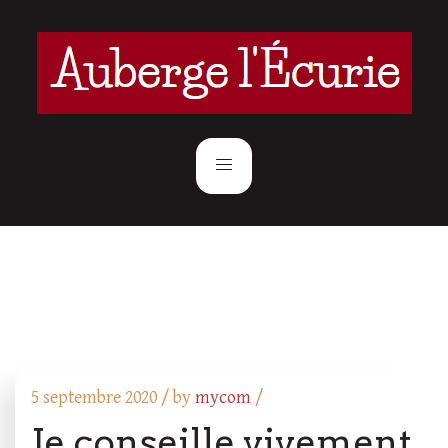
5 septembre 2020 /
by
mycom
/
Je conseille vivement