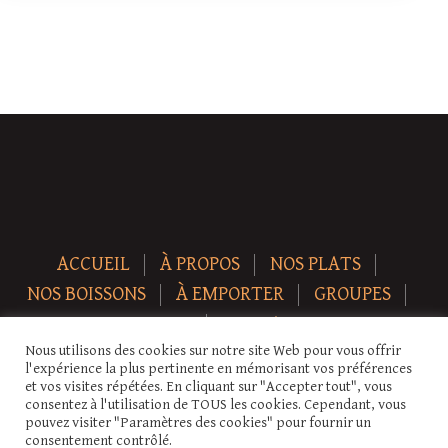
ACCUEIL
À PROPOS
NOS PLATS
NOS BOISSONS
À EMPORTER
GROUPES
NEWS
CONTACT
Nous utilisons des cookies sur notre site Web pour vous offrir
Copyright © 2026 Auberge-ecurie. Tous droits réservés.
l'expérience la plus pertinente en mémorisant vos préférences
et vos visites répétées. En cliquant sur "Accepter tout", vous
consentez à l'utilisation de TOUS les cookies. Cependant, vous
pouvez visiter "Paramètres des cookies" pour fournir un
consentement contrôlé.