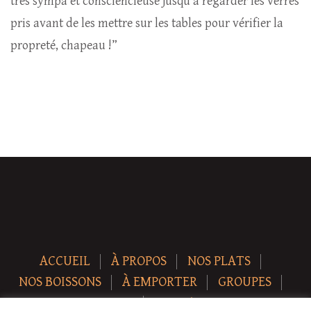
très sympa et consciencieuse jusqu’à regarder les verres
pris avant de les mettre sur les tables pour vérifier la
propreté, chapeau !”
ACCUEIL
À PROPOS
NOS PLATS
NOS BOISSONS
À EMPORTER
GROUPES
NEWS
CONTACT