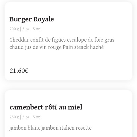
Burger Royale
200 g
5 oz
5 oz
Cheddar confit de figues escalope de foie gras
chaud jus de vin rouge Pain steack haché
21.60€
camenbert rôti au miel
250 g
5 oz
5 oz
jambon blanc jambon italien rosette