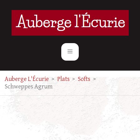
Auberge L'Écurie
>
Plats
>
Softs
>
Schweppes Agrum