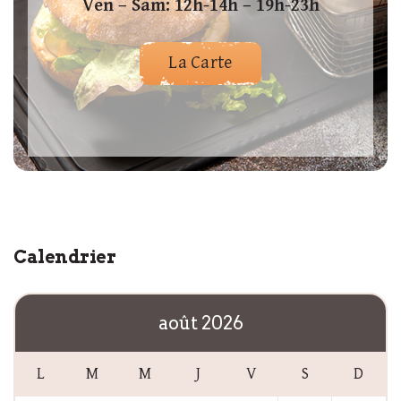
Ven – Sam: 12h-14h – 19h-23h
La Carte
Calendrier
août 2026
L
M
M
J
V
S
D