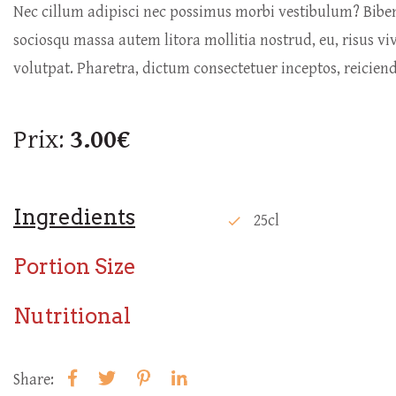
Nec cillum adipisci nec possimus morbi vestibulum? Bib
sociosqu massa autem litora mollitia nostrud, eu, risus vi
volutpat. Pharetra, dictum consectetuer inceptos, reicie
Prix:
3.00€
Ingredients
25cl
check
Portion Size
Nutritional
Share: