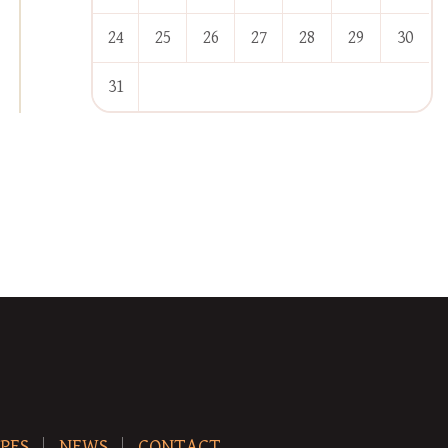
24
25
26
27
28
29
30
31
« Jan
PES
NEWS
CONTACT