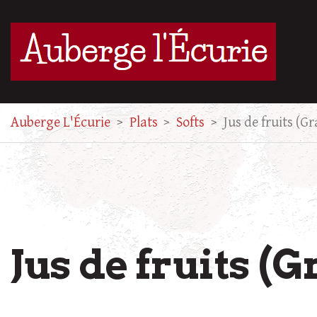
Auberge L'Écurie
>
Plats
>
Softs
>
Jus de fruits (Gr
Jus de fruits (G