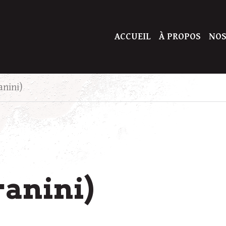
ACCUEIL
À PROPOS
NOS
anini)
ranini)