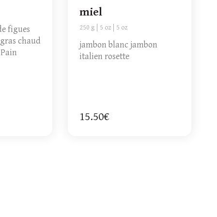
miel
250 g
5 oz
5 oz
de figues
 gras chaud
jambon blanc jambon
 Pain
italien rosette
15.50€