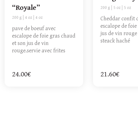
“Royale”
200 g
5 oz
5 oz
200 g
4 oz
4 oz
Cheddar confit 
escalope de foie
pave de boeuf avec
jus de vin rouge
escalope de foie gras chaud
steack haché
et son jus de vin
rouge.servie avec frites
24.00€
21.60€