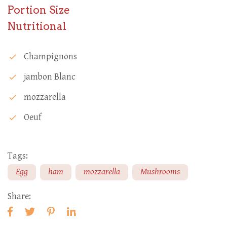
Portion Size
Nutritional
Champignons
check
Jambon Blanc
check
Mozzarella
check
Oeuf
check
Tags:
Egg
ham
mozzarella
Mushrooms
Share: