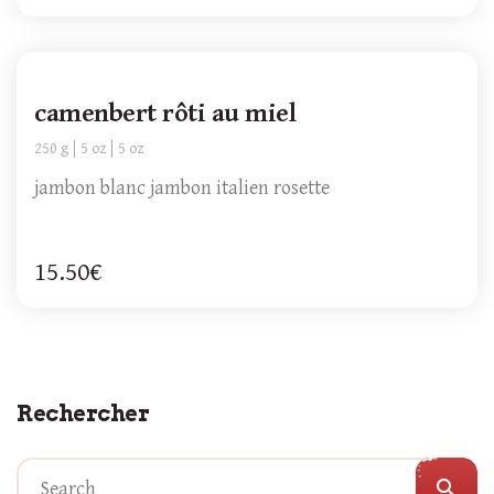
camenbert rôti au miel
250 g
5 oz
5 oz
jambon blanc jambon italien rosette
15.50€
Rechercher
search