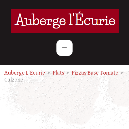
Auberge L'Écurie
>
Plats
>
Pizzas Base Tomate
>
Calzone