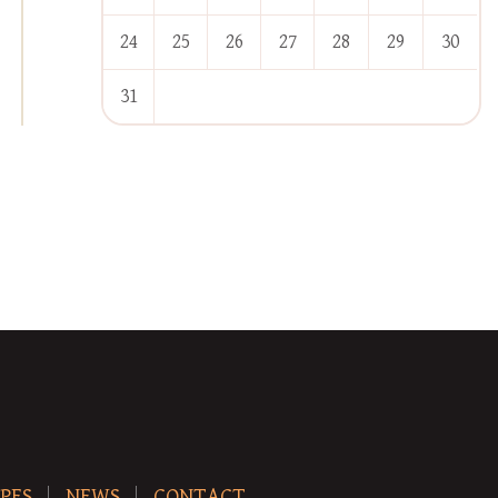
24
25
26
27
28
29
30
31
« Jan
PES
NEWS
CONTACT