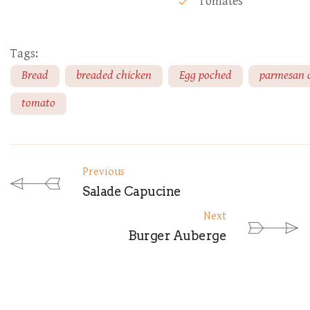
Tomates
check
Tags:
Bread
breaded chicken
Egg poched
parmesan 
tomato
Previous
Salade Capucine
Next
Burger Auberge