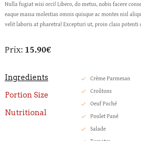
Nulla fugiat wisi orci! Libero, do metus, nobis facere co
eaque massa molestias omnis quisque ac montes nisl al
velit laboris at pharetra! Excepturi ut, proin class potent
Prix:
15.90€
Ingredients
Crème Parmesan
check
Croûtons
check
Portion Size
Oeuf Poché
check
Nutritional
Poulet Pané
check
Salade
check