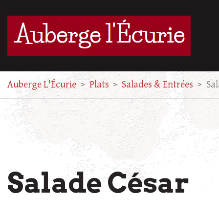
Auberge L'Écurie
>
Plats
>
Salades & Entrées
>
Sal
Salade César