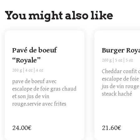
You might also like
Pavé de boeuf
Burger Roy
“Royale”
200 g
5 oz
5 oz
200 g
4 oz
4 oz
Cheddar confit 
escalope de foie
pave de boeuf avec
jus de vin rouge
escalope de foie gras chaud
steack haché
et son jus de vin
rouge.servie avec frites
24.00€
21.60€