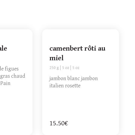
ale
camenbert rôti au
miel
250 g
5 oz
5 oz
de figues
 gras chaud
jambon blanc jambon
 Pain
italien rosette
15.50€