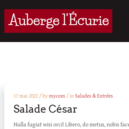
17 mai 2022 /
by
mycom
/ in
Salades & Entrées
Salade César
Nulla fugiat wisi orci! Libero, do metus, nobis 