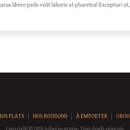
s libero pede velit laboris at pharetra! Excepturi ut,
NOS PLATS
NOS BOISSONS
À EMPORTER
GROU
Copyright © 2026 Auberge-ecurie. Tous droits réservés.