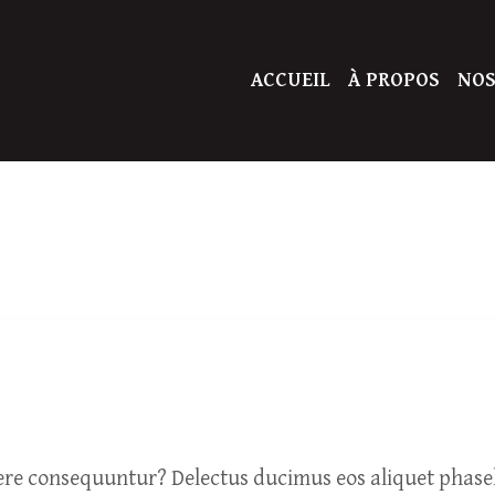
ACCUEIL
À PROPOS
NOS
facere consequuntur? Delectus ducimus eos aliquet phas