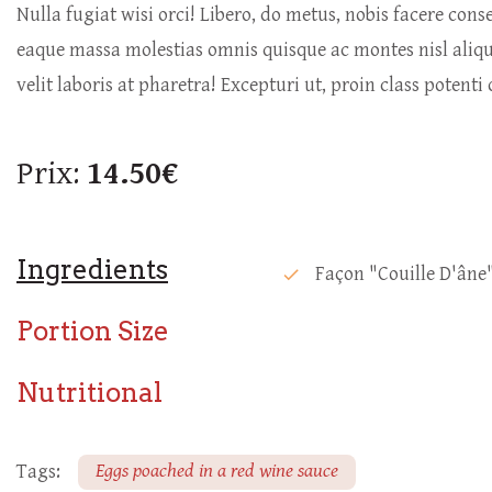
Nulla fugiat wisi orci! Libero, do metus, nobis facere co
eaque massa molestias omnis quisque ac montes nisl al
velit laboris at pharetra! Excepturi ut, proin class potent
Prix:
14.50€
Ingredients
Façon "couille D'âne
check
Portion Size
Nutritional
Eggs poached in a red wine sauce
Tags: