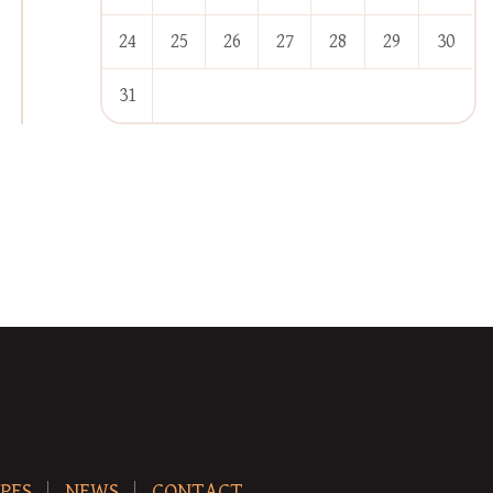
24
25
26
27
28
29
30
31
« Jan
PES
NEWS
CONTACT