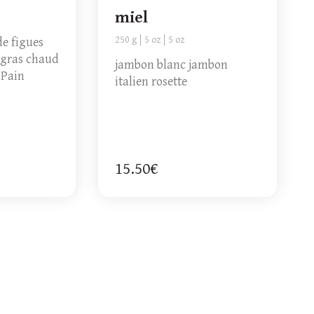
miel
250 g
5 oz
5 oz
de figues
 gras chaud
jambon blanc jambon
 Pain
italien rosette
15.50€