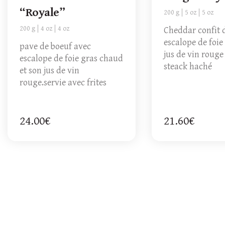
“Royale”
200 g
5 oz
5 oz
200 g
4 oz
4 oz
Cheddar confit 
escalope de foie
pave de boeuf avec
jus de vin rouge
escalope de foie gras chaud
steack haché
et son jus de vin
rouge.servie avec frites
24.00€
21.60€