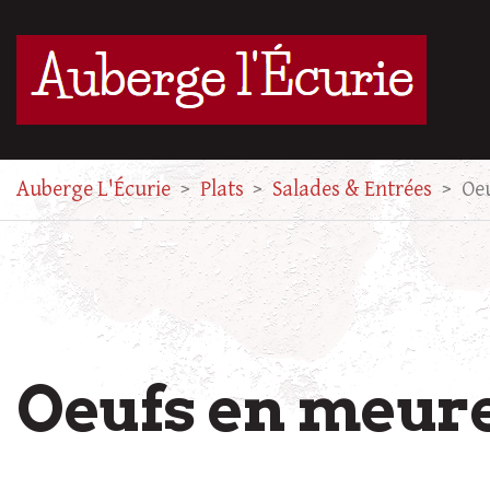
Auberge L'Écurie
>
Plats
>
Salades & Entrées
>
Oe
Oeufs en meure