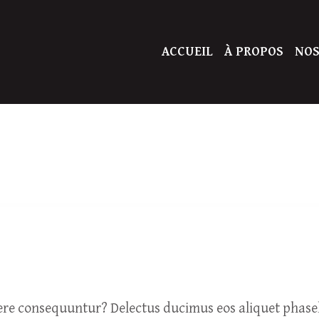
ACCUEIL
À PROPOS
NOS
facere consequuntur? Delectus ducimus eos aliquet phas