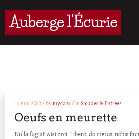
17 mai 2022 /
by
mycom
/ in
Salades & Entrées
Oeufs en meurette
Nulla fugiat wisi orci! Libero, do metus, nobis 