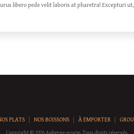
s libero pede velit laboris at pharetra! Excepturi ut,
NOS PLATS
NOS BOISSONS
À EMPORTER
GROU
Copyright © 2026 Auberge-ecurie. Tous droits réservés.