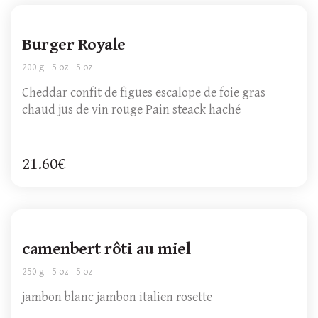
Burger Royale
200 g
5 oz
5 oz
Cheddar confit de figues escalope de foie gras
chaud jus de vin rouge Pain steack haché
21.60€
camenbert rôti au miel
250 g
5 oz
5 oz
jambon blanc jambon italien rosette