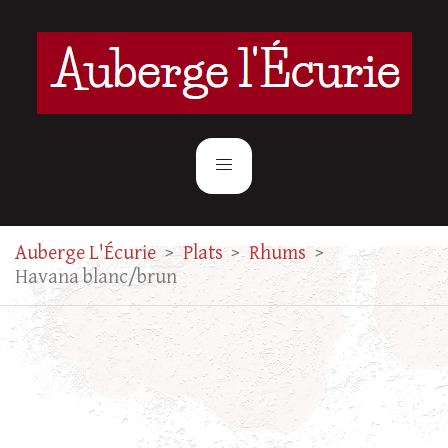
Auberge L'Écurie
>
Plats
>
Rhums
>
Havana blanc/brun