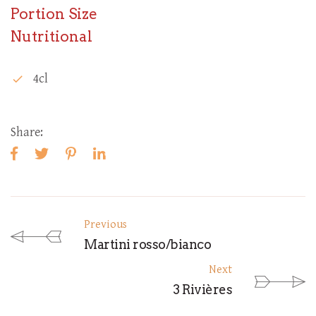
Portion Size
Nutritional
4cl
check
Share:
Previous
Martini rosso/bianco
Next
3 Rivières