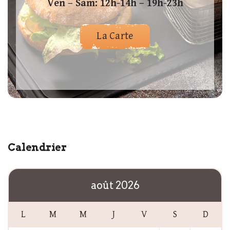
Ven – Sam: 12h-14h – 19h-23h
La Carte
Calendrier
août 2026
L
M
M
J
V
S
D