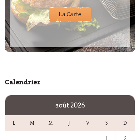
La Carte
Calendrier
août 2026
L
M
M
J
V
S
D
1
2