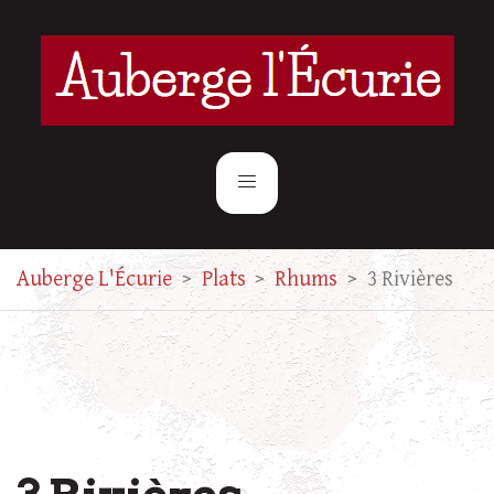
Auberge L'Écurie
>
Plats
>
Rhums
>
3 Rivières