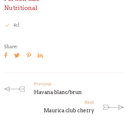
Nutritional
4cl
check
Share:
Previous
Havana blanc/brun
Next
Maurica club cherry