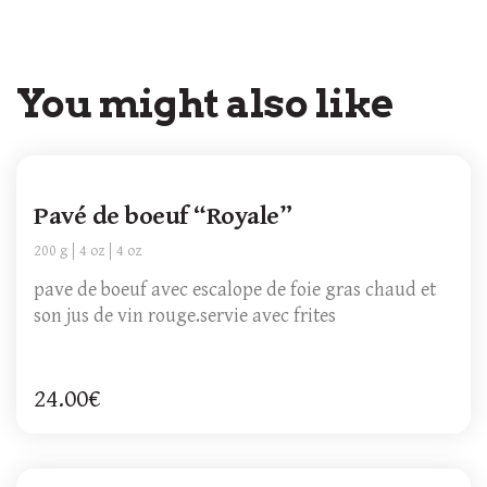
You might also like
Pavé de boeuf “Royale”
200 g
4 oz
4 oz
pave de boeuf avec escalope de foie gras chaud et
son jus de vin rouge.servie avec frites
24.00€