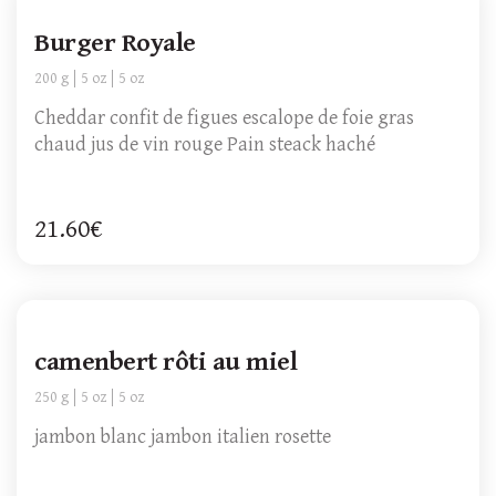
Burger Royale
200 g
5 oz
5 oz
Cheddar confit de figues escalope de foie gras
chaud jus de vin rouge Pain steack haché
21.60€
camenbert rôti au miel
250 g
5 oz
5 oz
jambon blanc jambon italien rosette