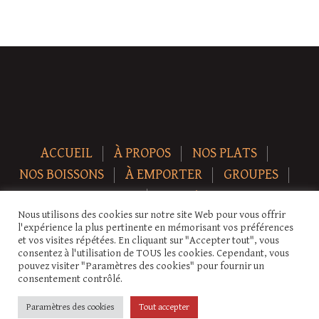
ACCUEIL
À PROPOS
NOS PLATS
NOS BOISSONS
À EMPORTER
GROUPES
NEWS
CONTACT
Nous utilisons des cookies sur notre site Web pour vous offrir
Copyright © 2026 Auberge-ecurie. Tous droits réservés.
l'expérience la plus pertinente en mémorisant vos préférences
et vos visites répétées. En cliquant sur "Accepter tout", vous
consentez à l'utilisation de TOUS les cookies. Cependant, vous
pouvez visiter "Paramètres des cookies" pour fournir un
consentement contrôlé.
Paramètres des cookies
Tout accepter