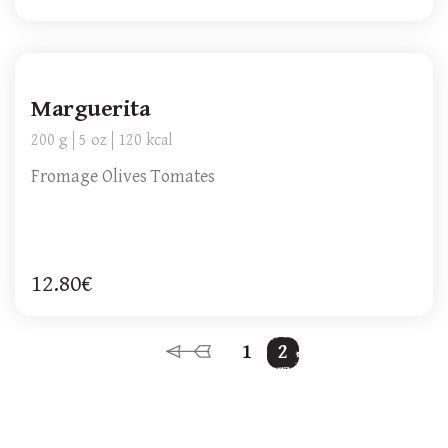
Marguerita
200 g
5 oz
120 kcal
Fromage Olives Tomates
12.80€
1
2