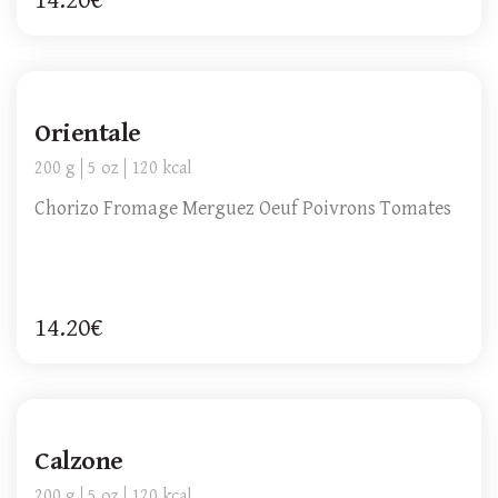
14.20€
Orientale
200 g
5 oz
120 kcal
Chorizo Fromage Merguez Oeuf Poivrons Tomates
14.20€
Calzone
200 g
5 oz
120 kcal