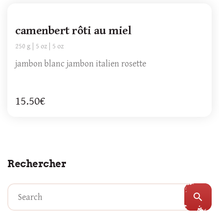
camenbert rôti au miel
250 g
5 oz
5 oz
jambon blanc jambon italien rosette
15.50€
Rechercher
search