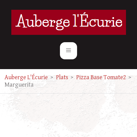
Auberge L'Écurie
>
Plats
>
Pizza Base Tomate2
>
Marguerita