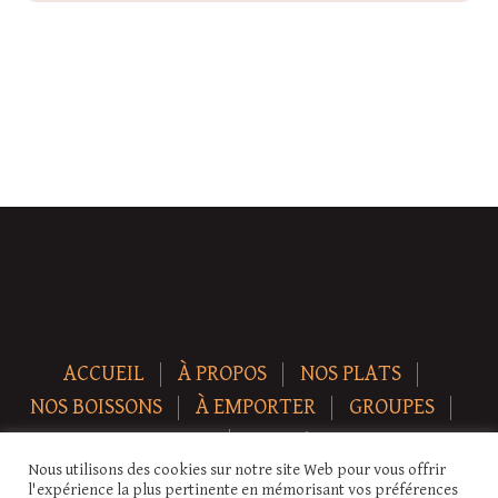
« Jan
ACCUEIL
À PROPOS
NOS PLATS
NOS BOISSONS
À EMPORTER
GROUPES
NEWS
CONTACT
Nous utilisons des cookies sur notre site Web pour vous offrir
Copyright © 2026 Auberge-ecurie. Tous droits réservés.
l'expérience la plus pertinente en mémorisant vos préférences