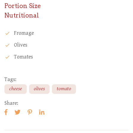
Portion Size
Nutritional
Fromage
check
Olives
check
Tomates
check
Tags:
cheese
olives
tomato
Share: