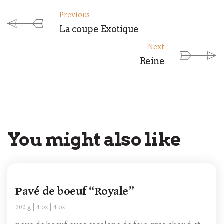
Previous
La coupe Exotique
Next
Reine
You might also like
Pavé de boeuf “Royale”
200 g
4 oz
4 oz