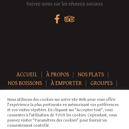
Suivez-nous sur les réseaux sociaux
ACCUEIL
À PROPOS
NOS PLATS
NOS BOISSONS
À EMPORTER
GROUPES
NEWS
CONTACT
Nous utilisons des cookies sur notre site Web pour vous offrir
Copyright © 2026 Auberge-ecurie. Tous droits réservés.
l'expérience la plus pertinente en mémorisant vos préférences
et vos visites répétées. En cliquant sur "Accepter tout", vous
consentez à l'utilisation de TOUS les cookies. Cependant, vous
pouvez visiter "Paramètres des cookies" pour fournir un
consentement contrôlé.