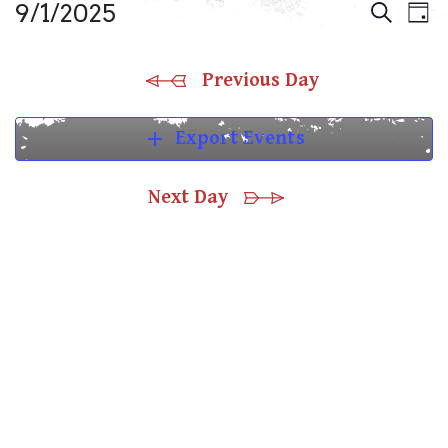
E
Eve
9/1/2025
Search
Day
Select
V
Sea
date.
Previous Day
N
and
add
Export Events
Vie
Next Day
Nav