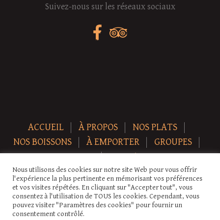
Suivez-nous sur les réseaux sociaux
ACCUEIL
À PROPOS
NOS PLATS
NOS BOISSONS
À EMPORTER
GROUPES
NEWS
CONTACT
Nous utilisons des cookies sur notre site Web pour vous offrir
Copyright © 2026 Auberge-ecurie. Tous droits réservés.
l'expérience la plus pertinente en mémorisant vos préférences
et vos visites répétées. En cliquant sur "Accepter tout", vous
consentez à l'utilisation de TOUS les cookies. Cependant, vous
pouvez visiter "Paramètres des cookies" pour fournir un
consentement contrôlé.