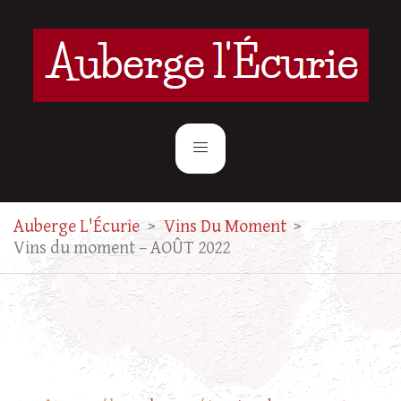
Auberge L'Écurie
>
Vins Du Moment
>
Vins du moment – AOÛT 2022