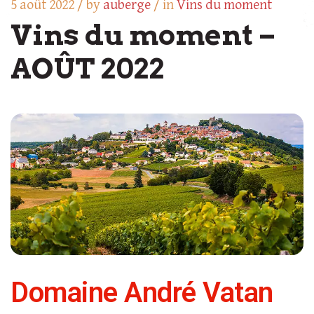
5 août 2022 /
by
auberge
/ in
Vins du moment
Vins du moment –
AOÛT 2022
Domaine André Vatan