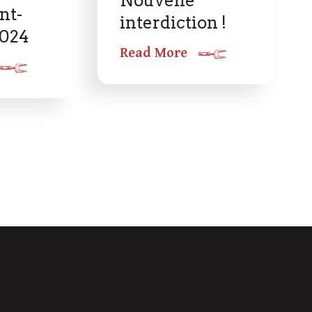
Nouvelle
nt-
interdiction !
2024
Read More