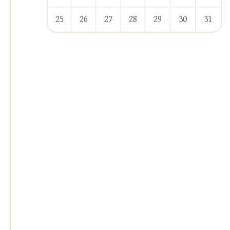
25
26
27
28
29
30
31
« Juin
Août »