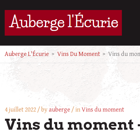
Auberge L'Écurie
>
Vins Du Moment
>
Vins du mom
4 juillet 2022 /
by
auberge
/ in
Vins du moment
Vins du moment –