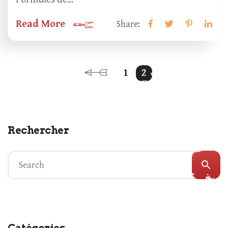
Read More
Share:
1
2
Rechercher
search