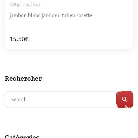
250 g
5 oz
5 oz
jambon blanc jambon italien rosette
15.50€
Rechercher
search
Catégories