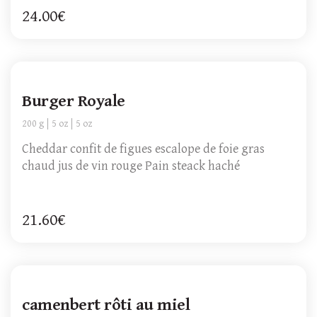
24.00€
Burger Royale
200 g
5 oz
5 oz
Cheddar confit de figues escalope de foie gras
chaud jus de vin rouge Pain steack haché
21.60€
camenbert rôti au miel