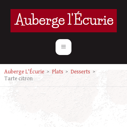
Auberge L'Écurie
>
Plats
>
Desserts
>
Tarte citron