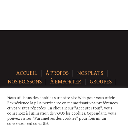
ACCUEIL
À PROPOS
NOS PLATS
NOS BOISSONS
À EMPORTER
GROUPES
NEWS
CONTACT
Nous utilisons des cookies sur notre site Web pour vous offrir
Copyright © 2026 Auberge-ecurie. Tous droits réservés.
l'expérience la plus pertinente en mémorisant vos préférences
et vos visites répétées. En cliquant sur "Accepter tout", vous
consentez à l'utilisation de TOUS les cookies. Cependant, vous
pouvez visiter "Paramètres des cookies" pour fournir un
consentement contrôlé.