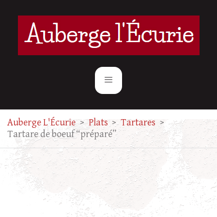
Auberge L'Écurie
>
Plats
>
Tartares
>
Tartare de boeuf “préparé”