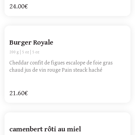
24.00€
Burger Royale
200 g
5 oz
5 oz
Cheddar confit de figues escalope de foie gras
chaud jus de vin rouge Pain steack haché
21.60€
camenbert rôti au miel