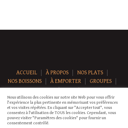
ACCUEIL
À PROPOS
NOS PLATS
NOS BOISSONS
À EMPORTER
GROUPES
NEWS
CONTACT
Nous utilisons des cookies sur notre site Web pour vous offrir
Copyright © 2026 Auberge-ecurie. Tous droits réservés.
l'expérience la plus pertinente en mémorisant vos préférences
et vos visites répétées. En cliquant sur "Accepter tout", vous
consentez à l'utilisation de TOUS les cookies. Cependant, vous
pouvez visiter "Paramètres des cookies" pour fournir un
consentement contrôlé.