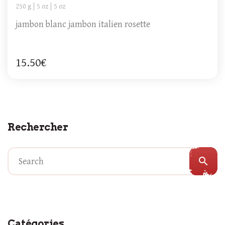
250 g
5 oz
5 oz
jambon blanc jambon italien rosette
15.50€
Rechercher
search
Catégories