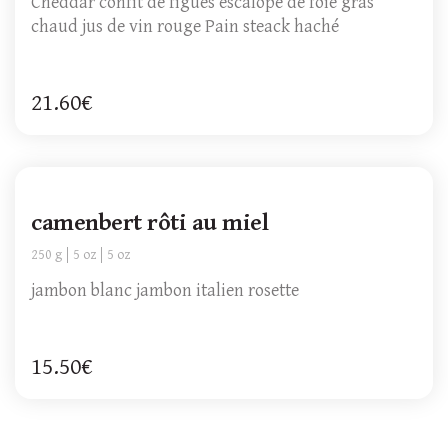
Cheddar confit de figues escalope de foie gras
chaud jus de vin rouge Pain steack haché
21.60€
camenbert rôti au miel
250 g
5 oz
5 oz
jambon blanc jambon italien rosette
15.50€