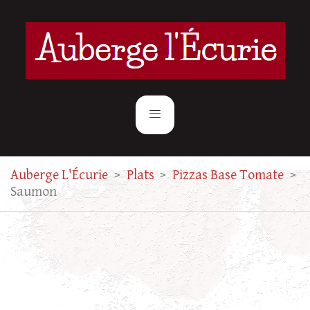
Auberge L'Écurie
>
Plats
>
Pizzas Base Tomate
>
Saumon