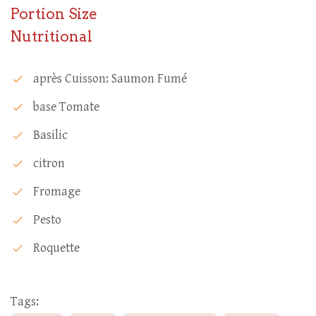
Portion Size
Nutritional
Après Cuisson: Saumon Fumé
check
Base Tomate
check
Basilic
check
Citron
check
Fromage
check
Pesto
check
Roquette
check
Tags: