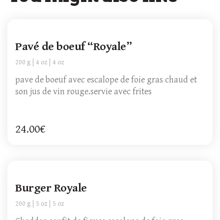
Pavé de boeuf “Royale”
200 g
4 oz
4 oz
pave de boeuf avec escalope de foie gras chaud et
son jus de vin rouge.servie avec frites
24.00€
Burger Royale
200 g
5 oz
5 oz