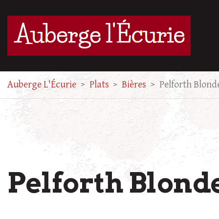
Auberge L'Écurie
>
Plats
>
Bières
>
Pelforth Blond
Pelforth Blond