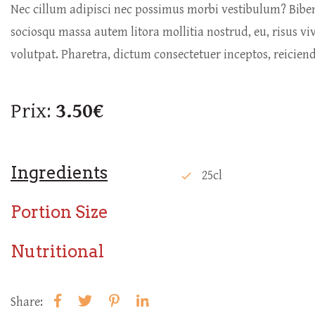
Nec cillum adipisci nec possimus morbi vestibulum? Bib
sociosqu massa autem litora mollitia nostrud, eu, risus vi
volutpat. Pharetra, dictum consectetuer inceptos, reicie
Prix:
3.50€
Ingredients
25cl
check
Portion Size
Nutritional
Share: