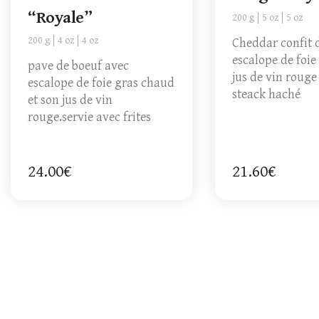
“Royale”
200 g
5 oz
5 oz
200 g
4 oz
4 oz
Cheddar confit 
escalope de foie
pave de boeuf avec
jus de vin rouge
escalope de foie gras chaud
steack haché
et son jus de vin
rouge.servie avec frites
24.00€
21.60€