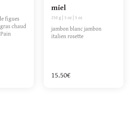
miel
250 g
5 oz
5 oz
de figues
 gras chaud
jambon blanc jambon
 Pain
italien rosette
15.50€