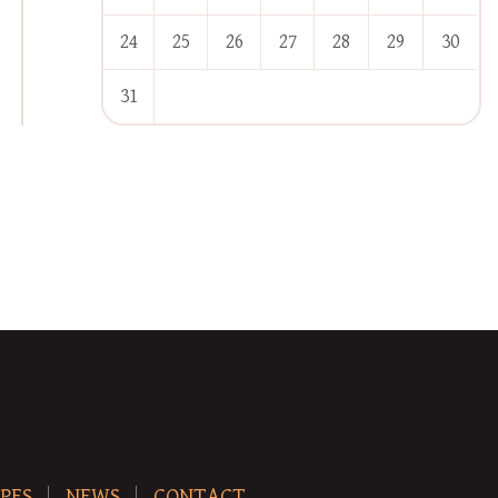
24
25
26
27
28
29
30
31
« Jan
PES
NEWS
CONTACT