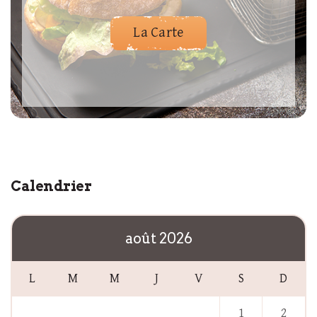
La Carte
Calendrier
août 2026
L
M
M
J
V
S
D
1
2