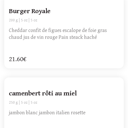
Burger Royale
200 g
5 oz
5 oz
Cheddar confit de figues escalope de foie gras
chaud jus de vin rouge Pain steack haché
21.60€
camenbert rôti au miel
250 g
5 oz
5 oz
jambon blanc jambon italien rosette