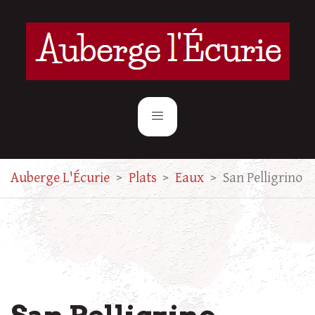
Auberge L'Écurie
>
Plats
>
Eaux
>
San Pelligrino