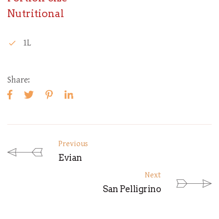
Nutritional
1L
check
Share:
Previous
Evian
Next
San Pelligrino