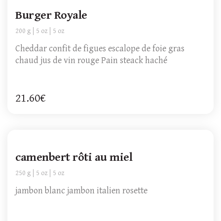
Burger Royale
200 g
5 oz
5 oz
Cheddar confit de figues escalope de foie gras
chaud jus de vin rouge Pain steack haché
21.60€
camenbert rôti au miel
250 g
5 oz
5 oz
jambon blanc jambon italien rosette