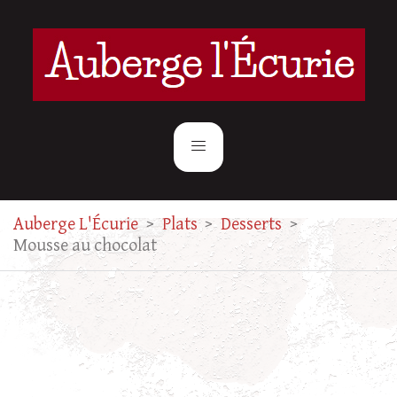
Auberge L'Écurie
>
Plats
>
Desserts
>
Mousse au chocolat