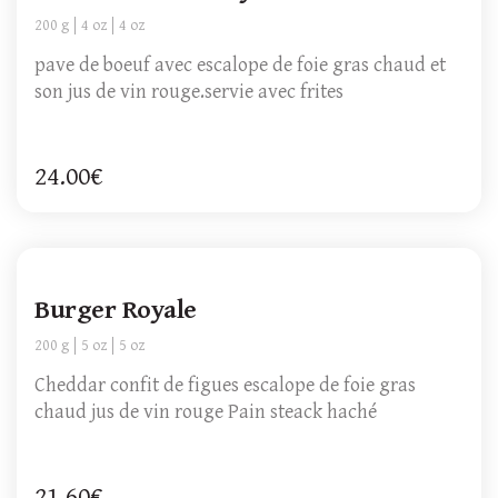
200 g
4 oz
4 oz
pave de boeuf avec escalope de foie gras chaud et
son jus de vin rouge.servie avec frites
24.00€
Burger Royale
200 g
5 oz
5 oz
Cheddar confit de figues escalope de foie gras
chaud jus de vin rouge Pain steack haché
21.60€