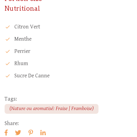
Nutritional
Citron Vert
check
Menthe
check
Perrier
check
Rhum
check
Sucre De Canne
check
Tags:
(Nature ou aromatisé: Fraise | Framboise)
Share: