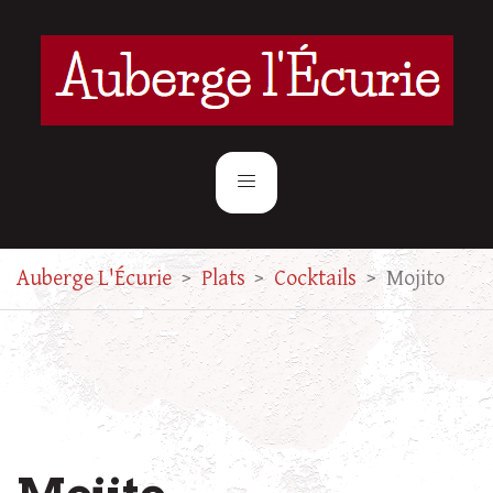
Auberge L'Écurie
>
Plats
>
Cocktails
>
Mojito