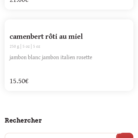
camenbert rôti au miel
250 g
5 oz
5 oz
jambon blanc jambon italien rosette
15.50€
Rechercher