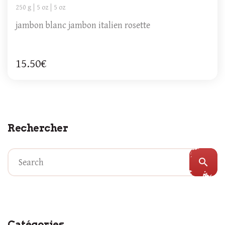
250 g
5 oz
5 oz
jambon blanc jambon italien rosette
15.50€
Rechercher
search
Catégories