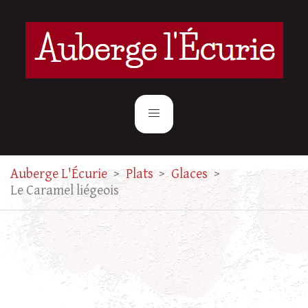
Auberge L'Écurie
>
Plats
>
Glaces
>
Le Caramel liégeois