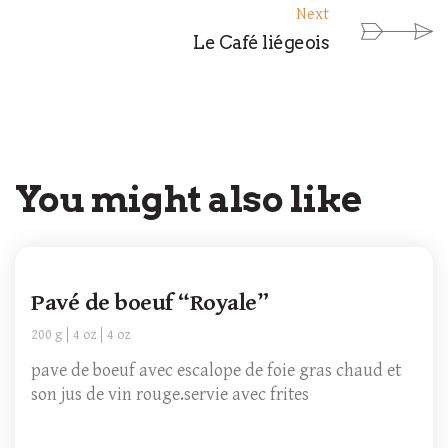
Next
Le Café liégeois
You might also like
Pavé de boeuf “Royale”
200 g
4 oz
4 oz
pave de boeuf avec escalope de foie gras chaud et
son jus de vin rouge.servie avec frites