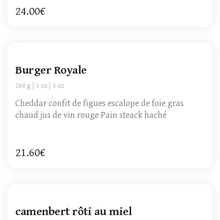
24.00€
Burger Royale
200 g
5 oz
5 oz
Cheddar confit de figues escalope de foie gras
chaud jus de vin rouge Pain steack haché
21.60€
camenbert rôti au miel