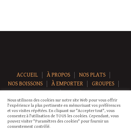
ACCUEIL
À PROPOS
NOS PLATS
NOS BOISSONS
À EMPORTER
GROUPES
NEWS
CONTACT
Nous utilisons des cookies sur notre site Web pour vous offrir
Copyright © 2026 Auberge-ecurie. Tous droits réservés.
l'expérience la plus pertinente en mémorisant vos préférences
et vos visites répétées. En cliquant sur "Accepter tout", vous
consentez à l'utilisation de TOUS les cookies. Cependant, vous
pouvez visiter "Paramètres des cookies" pour fournir un
consentement contrôlé.