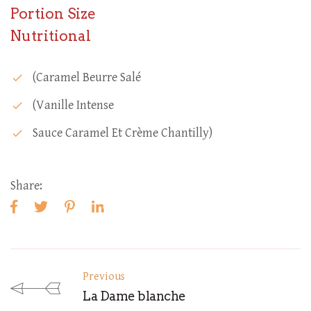
Portion Size
Nutritional
(caramel Beurre Salé
check
(vanille Intense
check
Sauce Caramel Et Crème Chantilly)
check
Share:
Previous
La Dame blanche