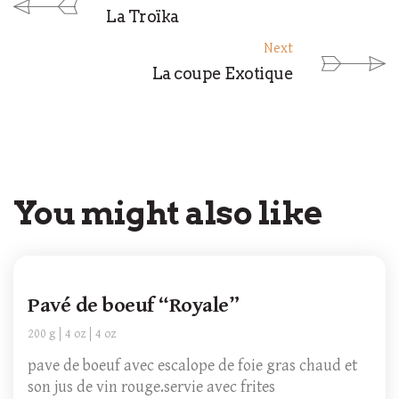
La Troïka
Next
La coupe Exotique
You might also like
Pavé de boeuf “Royale”
200 g
4 oz
4 oz
pave de boeuf avec escalope de foie gras chaud et
son jus de vin rouge.servie avec frites