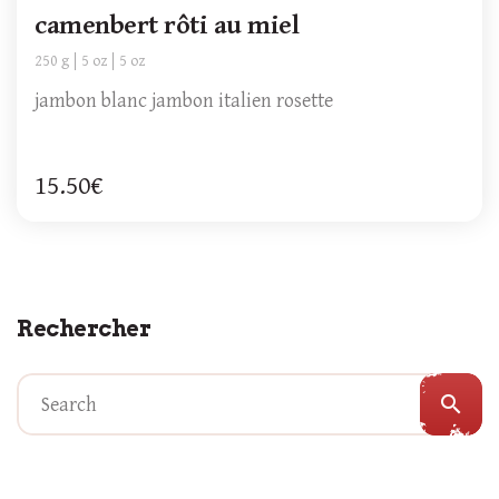
camenbert rôti au miel
250 g
5 oz
5 oz
jambon blanc jambon italien rosette
15.50€
Rechercher
search