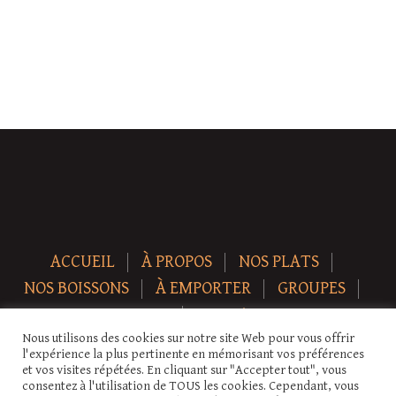
ACCUEIL
À PROPOS
NOS PLATS
NOS BOISSONS
À EMPORTER
GROUPES
NEWS
CONTACT
Nous utilisons des cookies sur notre site Web pour vous offrir
Copyright © 2026 Auberge-ecurie. Tous droits réservés.
l'expérience la plus pertinente en mémorisant vos préférences
et vos visites répétées. En cliquant sur "Accepter tout", vous
consentez à l'utilisation de TOUS les cookies. Cependant, vous