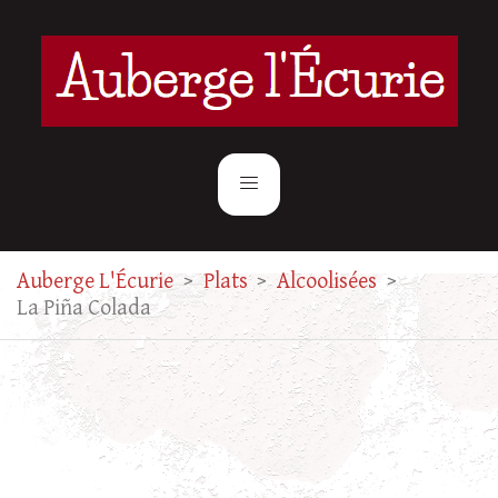
Auberge L'Écurie
>
Plats
>
Alcoolisées
>
La Piña Colada