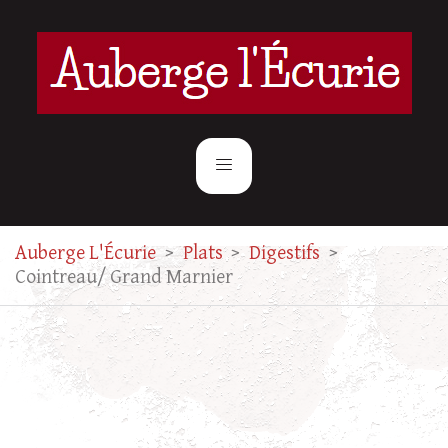
Auberge L'Écurie
>
Plats
>
Digestifs
>
Cointreau/ Grand Marnier