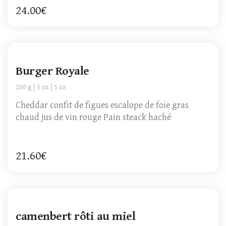
24.00€
Burger Royale
200 g
5 oz
5 oz
Cheddar confit de figues escalope de foie gras
chaud jus de vin rouge Pain steack haché
21.60€
camenbert rôti au miel