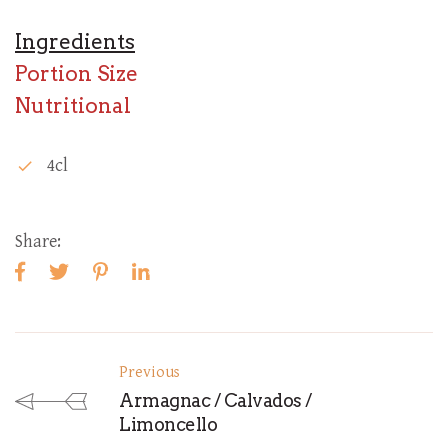
Ingredients
Portion Size
Nutritional
4cl
check
Share:
Previous
Armagnac / Calvados /
Limoncello