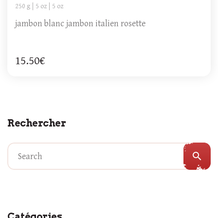
250 g
5 oz
5 oz
jambon blanc jambon italien rosette
15.50€
Rechercher
search
Catégories