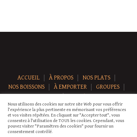
ACCUEIL
À PROPOS
NOS PLATS
NOS BOISSONS
À EMPORTER
GROUPES
NEWS
CONTACT
Nous utilisons des cookies sur notre site Web pour vous offrir
Copyright © 2026 Auberge-ecurie. Tous droits réservés.
l'expérience la plus pertinente en mémorisant vos préférences
et vos visites répétées. En cliquant sur "Accepter tout", vous
consentez à l'utilisation de TOUS les cookies. Cependant, vous
pouvez visiter "Paramètres des cookies" pour fournir un
consentement contrôlé.