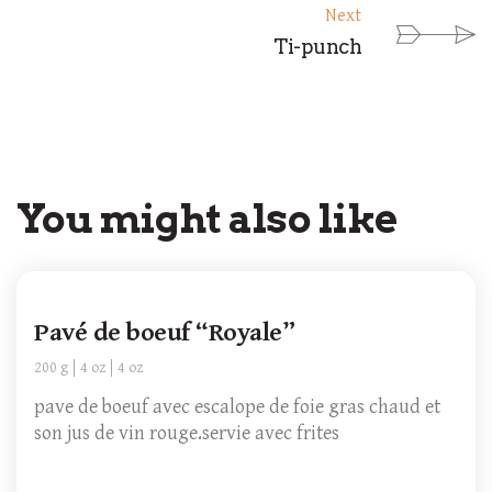
Next
Ti-punch
You might also like
Pavé de boeuf “Royale”
200 g
4 oz
4 oz
pave de boeuf avec escalope de foie gras chaud et
son jus de vin rouge.servie avec frites