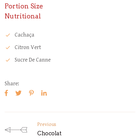
Portion Size
Nutritional
Cachaça
check
Citron Vert
check
Sucre De Canne
check
Share:
Previous
Chocolat