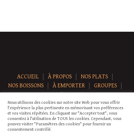
ACCUEIL
À PROPOS
NOS PLATS
NOS BOISSONS
À EMPORTER
GROUPES
NEWS
CONTACT
Nous utilisons des cookies sur notre site Web pour vous offrir
Copyright © 2026 Auberge-ecurie. Tous droits réservés.
l'expérience la plus pertinente en mémorisant vos préférences
et vos visites répétées. En cliquant sur "Accepter tout", vous
consentez à l'utilisation de TOUS les cookies. Cependant, vous
pouvez visiter "Paramètres des cookies" pour fournir un
consentement contrôlé.