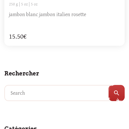
250 g
5 oz
5 oz
jambon blanc jambon italien rosette
15.50€
Rechercher
search
Catégories