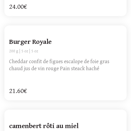
24.00€
Burger Royale
200 g
5 oz
5 oz
Cheddar confit de figues escalope de foie gras
chaud jus de vin rouge Pain steack haché
21.60€
camenbert rôti au miel