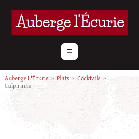
Auberge L'Écurie
>
Plats
>
Cocktails
>
Caïpirinha