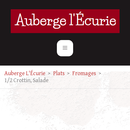
Auberge L'Écurie
>
Plats
>
Fromages
>
1/2 Crottin, Salade