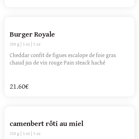
Burger Royale
200 g
5 oz
5 oz
Cheddar confit de figues escalope de foie gras
chaud jus de vin rouge Pain steack haché
21.60€
camenbert rôti au miel
250 g
5 oz
5 oz